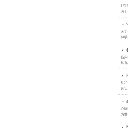
1 
源于
医学
神学的
临床
具有
从2
致我
心脏
为世