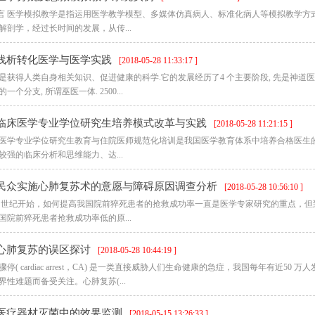
引言 医学模拟教学是指运用医学教学模型、多媒体仿真病人、标准化病人等模拟教学方
解剖学，经过长时间的发展，从传...
浅析转化医学与医学实践
[2018-05-28 11:33:17 ]
是获得人类自身相关知识、促进健康的科学.它的发展经历了4 个主要阶段, 先是神道医学模
一个分支, 所谓巫医一体. 2500...
临床医学专业学位研究生培养模式改革与实践
[2018-05-28 11:21:15 ]
医学专业学位研究生教育与住院医师规范化培训是我国医学教育体系中培养合格医生
较强的临床分析和思维能力、达...
民众实施心肺复苏术的意愿与障碍原因调查分析
[2018-05-28 10:56:10 ]
0 世纪开始，如何提高我国院前猝死患者的抢救成功率一直是医学专家研究的重点，
国院前猝死患者抢救成功率低的原...
心肺复苏的误区探讨
[2018-05-28 10:44:19 ]
骤停( cardiac arrest，CA) 是一类直接威胁人们生命健康的急症，我国每年有近
界性难题而备受关注。心肺复苏(...
医疗器材灭菌中的效果监测
[2018-05-15 13:26:33 ]