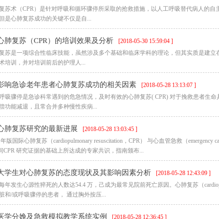
复苏术（CPR）是针对呼吸和循环骤停所采取的抢救措施，以人工呼吸替代病人的自
但是心肺复苏成功的关键不仅是自...
心肺复苏（CPR）的培训效果及分析
[2018-05-30 15:59:04 ]
复苏是一项综合性临床技能，虽然涉及多个基础和临床学科的理论，但其实质是建立
术培训，并对培训前后的护理人...
影响急诊老年患者心肺复苏成功的相关因素
[2018-05-28 13:13:07 ]
呼吸骤停是急诊科常遇到的危急情况，及时有效的心肺复苏( CPR) 对于挽救患者
偿功能减退，且常合并多种慢性疾病...
心肺复苏研究的最新进展
[2018-05-28 13:03:45 ]
0 年版国际心肺复苏（cardiopulmonary resuscitation，CPR） 与心血管急救（emergency c
年间CPR 研究证据的基础上所达成的专家共识，指南颁布...
大学生对心肺复苏的态度现状及其影响因素分析
[2018-05-28 12:43:09 ]
每年发生心源性猝死的人数达54.4 万，己成为最常见院前死亡原因。心肺复苏（cardiopulmon
脏和/或呼吸骤停的患者， 通过胸外按压...
医学分娩及急救模拟教学系统实例
[2018-05-28 12:36:45 ]