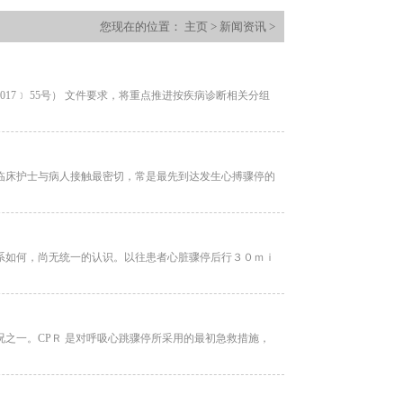
您现在的位置：
主页
>
新闻资讯
>
7﹞ 55号） 文件要求，将重点推进按疾病诊断相关分组
临床护士与病人接触最密切，常是最先到达发生心搏骤停的
系如何，尚无统一的认识。以往患者心脏骤停后行３０ｍｉ
之一。CPＲ 是对呼吸心跳骤停所采用的最初急救措施，