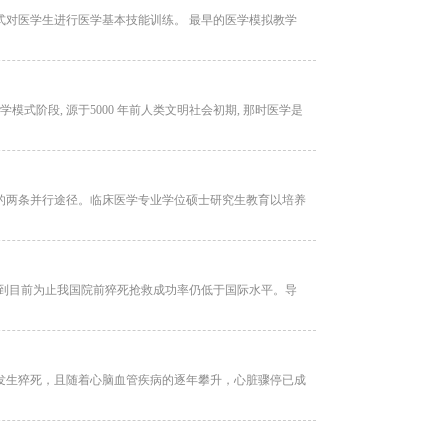
式对医学生进行医学基本技能训练。 最早的医学模拟教学
式阶段, 源于5000 年前人类文明社会初期, 那时医学是
的两条并行途径。临床医学专业学位硕士研究生教育以培养
但到目前为止我国院前猝死抢救成功率仍低于国际水平。导
50 万人发生猝死，且随着心脑血管疾病的逐年攀升，心脏骤停已成