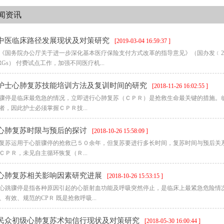
闻资讯
中医临床路径发展现状及对策研究
[2019-03-04 16:59:37 ]
《国务院办公厅关于进一步深化基本医疗保险支付方式改革的指导意见》（国办发﹝201
RGs） 付费试点工作，加强不同医疗机...
护士心肺复苏技能培训方法及复训时间的研究
[2018-11-26 16:02:55 ]
骤停是临床最危急的情况，立即进行心肺复苏（ＣＰＲ）是抢救生命最关键的措施。
者，因此护士必须掌握ＣＰＲ技...
心肺复苏时限与预后的探讨
[2018-10-26 15:58:09 ]
复苏运用于心脏骤停的抢救已５０余年，但复苏要进行多长时间，复苏时间与预后关
ＣＰＲ，未见自主循环恢复（Ｒ...
心肺复苏相关影响因素研究进展
[2018-10-26 15:53:15 ]
心跳骤停是指各种原因引起的心脏射血功能及呼吸突然停止，是临床上最紧急危险情况
、有效、规范的CPＲ 既是抢救呼吸...
民众初级心肺复苏术知信行现状及对策研究
[2018-05-30 16:00:44 ]