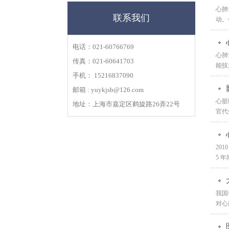
心肺
联系我们
动。
电话：021-60766769
心肺
传真：021-60641703
能技
手机： 15216837090
邮箱 : yuykjsb@126.com
心脏
地址：上海市嘉定区鹤旋路26弄22号
官代
201
5 
我国
对心